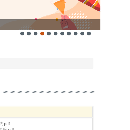
高教計劃114
pdf
範.pdf