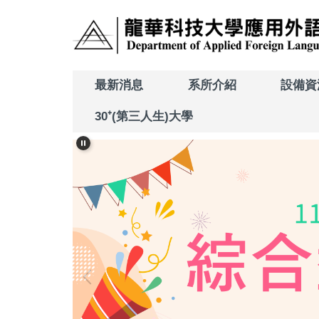
跳
到
主
要
內
最新消息
系所介紹
設備資
容
區
30⁺(第三人生)大學