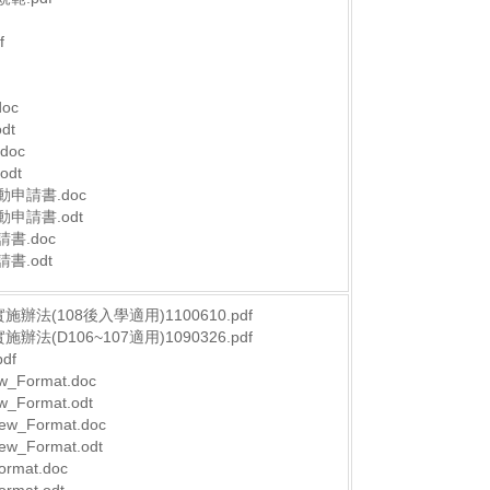
f
oc
dt
oc
dt
申請書.doc
申請書.odt
書.doc
書.odt
(108後入學適用)1100610.pdf
D106~107適用)1090326.pdf
df
w_Format.doc
w_Format.odt
ew_Format.doc
ew_Format.odt
ormat.doc