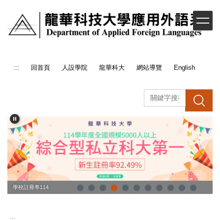
跳
到
主
要
內
容
:::
回首頁
人設學院
龍華科大
網站導覽
English
區
搜 尋
學校註冊率114
:::