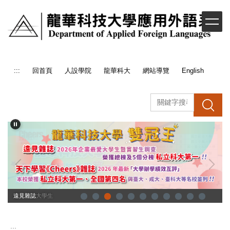
跳
到
主
要
內
容
:::
回首頁
人設學院
龍華科大
網站導覽
English
區
搜 尋
企業最愛大學生
遠見雜誌
:::