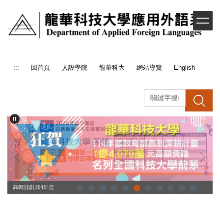
跳
到
主
要
內
容
:::
回首頁
人設學院
龍華科大
網站導覽
English
區
搜 尋
高教計劃114年度
2026遠見雜誌