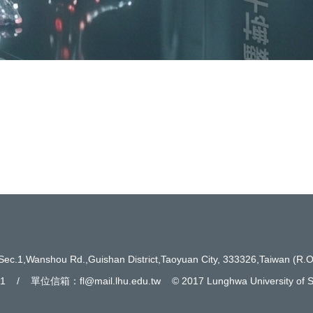
ou Rd.,Guishan District,Taoyuan City, 333326,Taiwan (R.O
 單位信箱：fl@mail.lhu.edu.tw © 2017 Lunghwa University of Sci