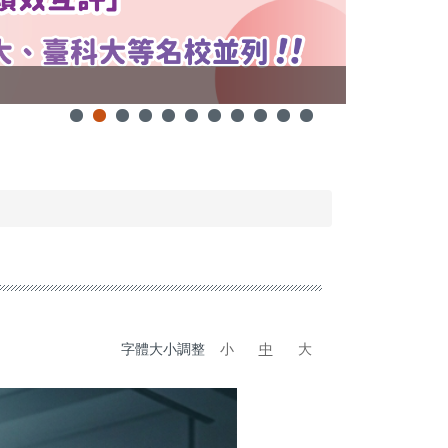
學校註冊率11
字體大小調整
小
中
大