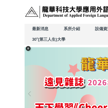
跳
到
主
要
內
最新消息
系所介紹
設備資
容
區
30⁺(第三人生)大學