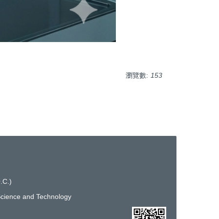
瀏覽數:
153
.C.)
ence and Technology