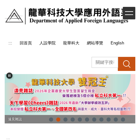
跳
到
主
要
內
容
:::
回首頁
人設學院
龍華科大
網站導覽
English
區
搜 尋
遠見雜誌
:::