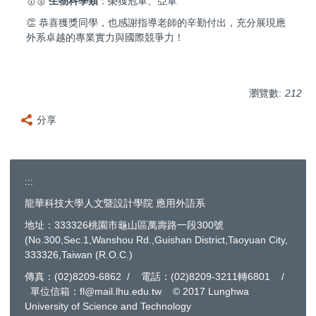
🥇🥈
生物科學類
：榮獲冠軍、亞軍
👏 恭喜獲獎同學，也感謝指導老師的辛勤付出，充分展現應
外系卓越的專業實力與國際競爭力！
瀏覽數:
212
分享
:::
龍華科技大學人文暨設計學院 應用外語系
地址：333326桃園市龜山區萬壽路一段300號
(No.300,Sec.1,Wanshou Rd.,Guishan District,Taoyuan City,
333326,Taiwan (R.O.C.)
傳真：(02)8209-6862 / 電話：(02)8209-3211轉6801 /
單位信箱：fl@mail.lhu.edu.tw © 2017 Lunghwa
University of Science and Technology