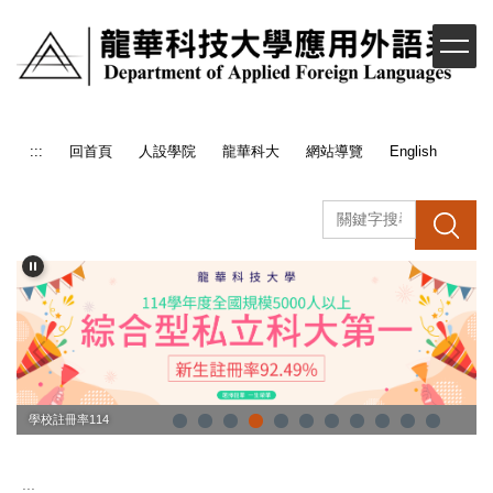
跳
到
主
要
內
容
:::
回首頁
人設學院
龍華科大
網站導覽
English
區
搜 尋
學校註冊率114
:::