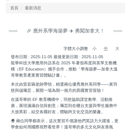
首頁
最新消息
🎉 應外系學海築夢 ✈️ 勇闖加拿大！
字體大小調整
小
中
大
發布日期 :
2025-11-05
最後更新日期 :
2025-11-05
龍華科技大學應用外語系在 2025 年暑假再度與英莩文教機
構（EF Education）攜手合作，推動「學海築夢—加拿大溫
哥華教育產業實習體驗計畫」。
本次由雷若琬老師帶領，精選兩位優秀應外系同學——黃羽
慈與儲珮芸，展開一場為期一個月的異國實習冒險！
在溫哥華的 EF 教育機構中，羽慈協助課堂教學、活動推
廣，展現滿滿自信與創意；珮芸則在櫃台支援與學生服務中
大放異彩，結交各國好友，體驗跨文化交流的樂趣。
🌍 兩位同學都表示，這次實習不僅讓他們英語力大躍進，更
學會如何用國際視野看世界！溫哥華的多元文化與友善氛