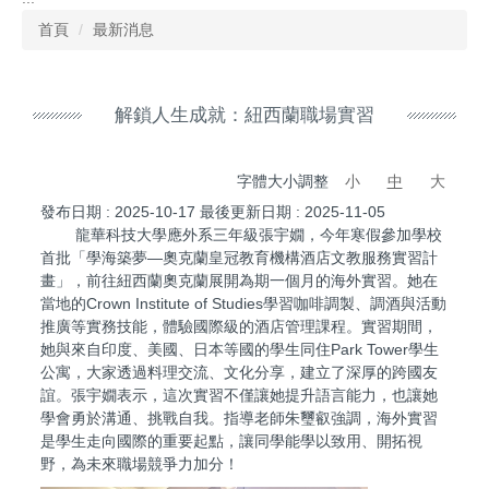
首頁
最新消息
解鎖人生成就：紐西蘭職場實習
字體大小調整
小
中
大
發布日期 :
2025-10-17
最後更新日期 :
2025-11-05
龍華科技大學應外系三年級張宇嫺，今年寒假參加學校
首批「學海築夢—奧克蘭皇冠教育機構酒店文教服務實習計
畫」，前往紐西蘭奧克蘭展開為期一個月的海外實習。她在
當地的Crown Institute of Studies學習咖啡調製、調酒與活動
推廣等實務技能，體驗國際級的酒店管理課程。實習期間，
她與來自印度、美國、日本等國的學生同住Park Tower學生
公寓，大家透過料理交流、文化分享，建立了深厚的跨國友
誼。張宇嫺表示，這次實習不僅讓她提升語言能力，也讓她
學會勇於溝通、挑戰自我。指導老師朱璽叡強調，海外實習
是學生走向國際的重要起點，讓同學能學以致用、開拓視
野，為未來職場競爭力加分！