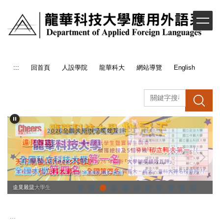
跳
到
主
要
內
容
:::
回首頁
人設學院
龍華科大
網站導覽
English
區
搜 尋
企業最愛大學生
遠見雜誌
:::