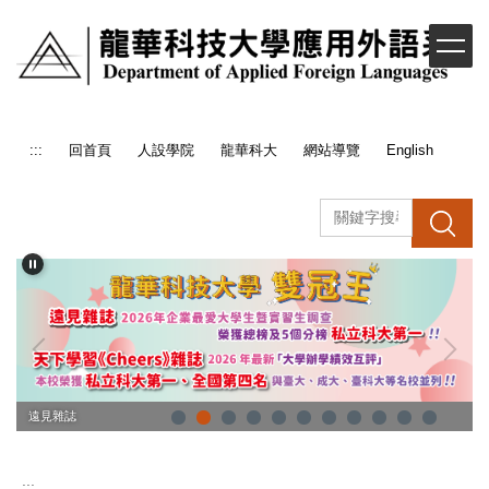
跳
到
主
要
內
容
:::
回首頁
人設學院
龍華科大
網站導覽
English
區
搜 尋
遠見雜誌
:::